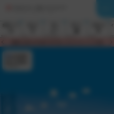
施設マップ
食べる
買う
楽しむ
お知らせ
イ
MAP
EAT
SHOPPING
ENJOY
NEWS
E
決定
【重要なお知らせ】2026お盆営業時間変更のお知らせ
通行止め情報は
こちら