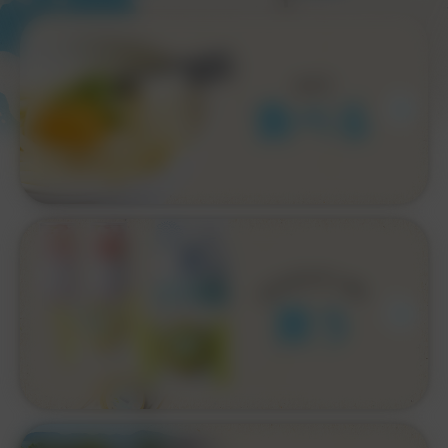
A
E
T
食べる
P
P
O
I
N
H
G
S
買う