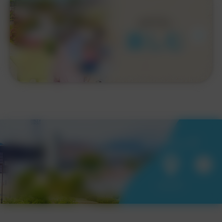
O
J
N
E
Y
楽しむ
施設マップ
MAP