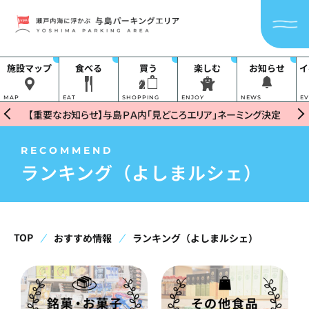
施設マップ
食べる
買う
楽しむ
お知らせ
イ
MAP
EAT
SHOPPING
ENJOY
NEWS
E
【重要なお知らせ】与島ＰＡ内「見どころエリア」ネーミング決定
RECOMMEND
ランキング（よしまルシェ）
TOP
おすすめ情報
ランキング（よしまルシェ）